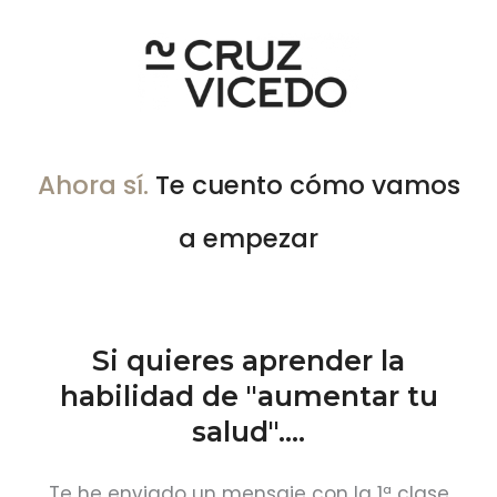
Ir
al
contenido
Ahora sí.
Te cuento cómo vamos
a empezar
Si quieres aprender la
habilidad de "aumentar tu
salud"....
Te he enviado un mensaje con la 1ª clase