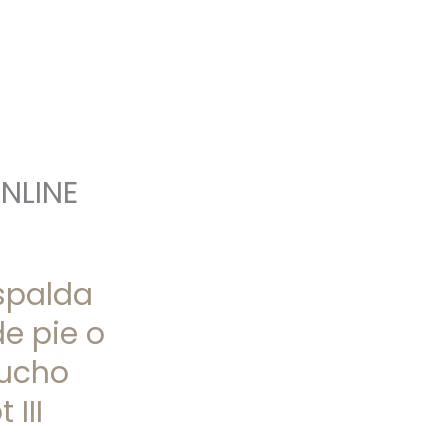
NLINE
espalda
de pie o
ucho
 III