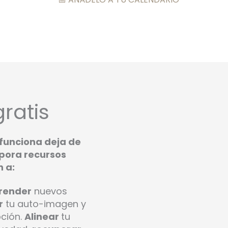
gratis
 funciona deja de
rpora recursos
n a:
render
nuevos
r
tu auto-imagen y
ción.
Alinear
tu