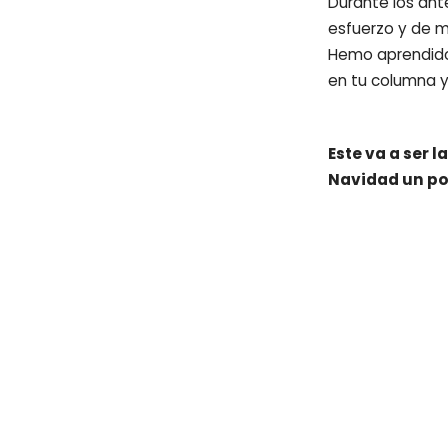
Durante los ant
esfuerzo y de m
Hemo aprendido 
en tu columna y
Este va a ser l
Navidad un poc