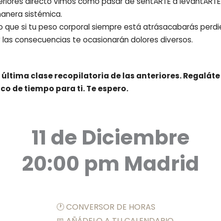
eriores directo vimos cómo pasar de sentARTE a levantARTE 
anera sistémica.
que si tu peso corporal siempre está atrásacabarás perdi
 las consecuencias te ocasionarán dolores diversos.
a última clase recopilatoria de las anteriores. Regalát
o de tiempo para ti. Te espero.
11 de Diciembre
20:00 pm Madrid
🕐 CONVERSOR DE HORAS
📅 AÑÁDELO A TU CALENDARIO