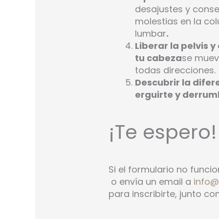
desajustes y cons
molestias en la c
lumbar
.
Liberar la pelvis
tu cabeza
se muev
todas direcciones.
Descubrir la difer
erguirte y derrum
¡Te espero!
Si el formulario no funci
o envía un email a
info@
para inscribirte, junto c