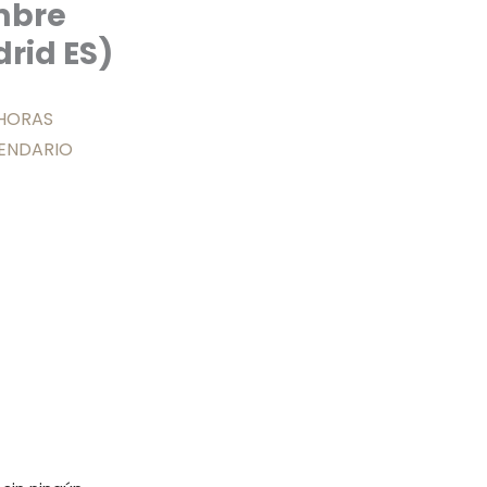
embre
rid ES)
 HORAS
LENDARIO