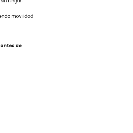
sin ningún
endo movilidad
e antes de