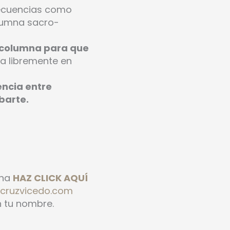
ecuencias como
olumna sacro-
 y columna para que
a libremente en
encia entre
barte.
ona
HAZ CLICK AQUÍ
cruzvicedo.com
on tu nombre.