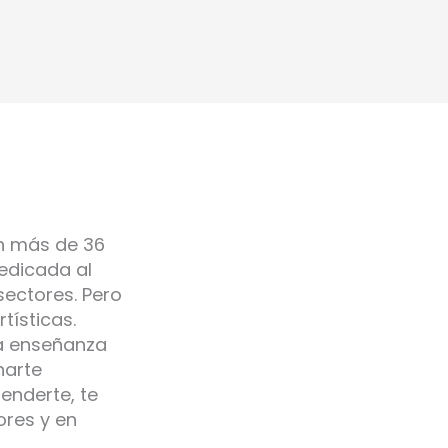
n más de 36
edicada al
sectores. Pero
tísticas.
la enseñanza
narte
enderte, te
ores y en