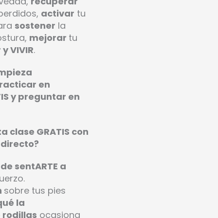
avedad,
recuperar
perdidos,
activar
tu
ara
sostener
la
ostura,
mejorar
tu
 y VIVIR
.
empieza
racticar en
IS y preguntar en
.
a clase GRATIS con
 directo?
 de sentARTE a
uerzo.
n
sobre tus pies
ué la
rodillas
ocasiona