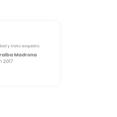
dad y trato exquisito.
rralba Madrona
n 2017