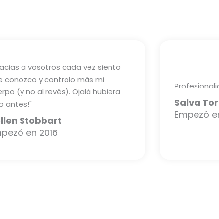
racias a vosotros cada vez siento
e conozco y controlo más mi
Profesionali
rpo (y no al revés). Ojalá hubiera
Salva To
o antes!"
Empezó e
llen Stobbart
pezó en 2016