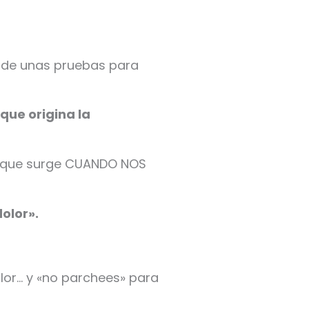
 de unas pruebas para
que origina la
ia que surge CUANDO NOS
olor».
olor… y «no parchees» para