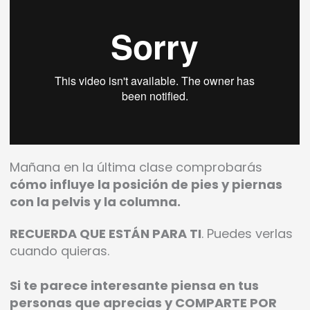
Mañana en la última clase comprobarás
cómo influye la posición de pies y piernas
con la pelvis y la columna.
RECUERDA QUE ESTÁN PARA TI
. Puedes verlas
cuando quieras.
Si te parece interesante piensa en tus
personas que aprecias y COMPARTE POR