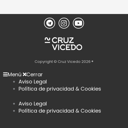
T
I
Y
e
n
o
l
s
u
e
t
t
g
a
u
r
g
b
a
r
e
Copyright © Cruz Vicedo 2026 ®
m
a
Menú
Cerrar
m
Aviso Legal
Política de privacidad & Cookies
Aviso Legal
Política de privacidad & Cookies