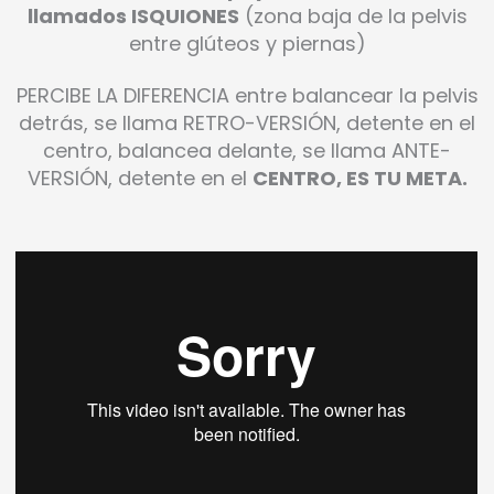
llamados ISQUIONES
(zona baja de la pelvis
entre glúteos y piernas)
PERCIBE LA DIFERENCIA entre balancear la pelvis
detrás, se llama RETRO-VERSIÓN, detente en el
centro, balancea delante, se llama ANTE-
VERSIÓN, detente en el
CENTRO, ES TU META.