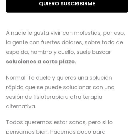
e
c
QUIERO SUSCRIBIRME
o
e
e
p
l
t
e
a
A nadie le gusta vivir con molestias, por eso,
c
n
la gente con fuertes dolores, sobre todo de
t
c
espalda, hombro y cuello, suele buscar
r
e
ó
soluciones a corto plazo.
n
i
Normal. Te duele y quieres una solución
c
rápida que se puede solucionar con una
o
sesión de fisioterapia u otra terapia
alternativa.
Todos queremos estar sanos, pero si lo
pensamos bien, hacemos poco para