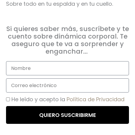
Sobre todo en tu espalda y en tu cuello.
Si quieres saber más, suscríbete y te
cuento sobre dinámica corporal. Te
aseguro que te va a sorprender y
enganchar...
N
o
m
C
b
o
r
r
A
He leído y acepto la
Política de Privacidad
e
r
c
e
c
QUIERO SUSCRIBIRME
o
e
e
p
l