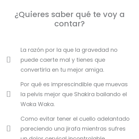
t
e
a
¿Quieres saber qué te voy a
c
n
contar?
t
c
r
e
ó
n
La razón por la que la gravedad no
i
puede caerte mal y tienes que
c
o
convertirla en tu mejor amiga.
Por qué es imprescindible que muevas
la pelvis mejor que Shakira bailando el
Waka Waka.
Como evitar tener el cuello adelantado
pareciendo una jirafa mientras sufres
un dolor cervical incontrolable.