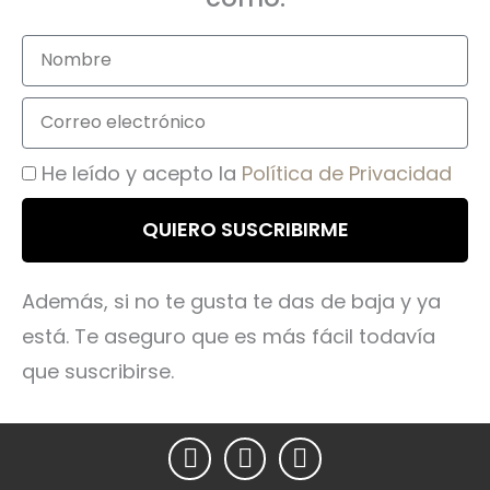
N
o
m
C
b
o
r
r
A
He leído y acepto la
Política de Privacidad
e
r
c
e
c
QUIERO SUSCRIBIRME
o
e
e
p
l
Además, si no te gusta te das de baja y ya
t
e
a
está. Te aseguro que es más fácil todavía
c
n
que suscribirse.
t
c
r
e
ó
T
I
Y
n
e
n
o