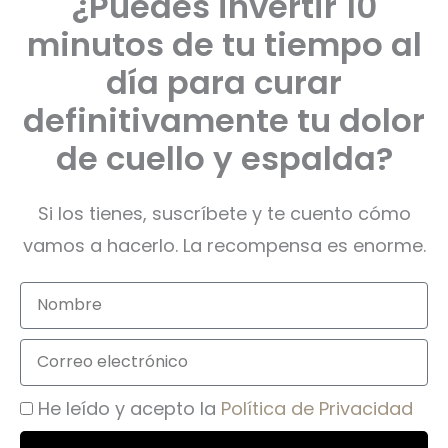
¿Puedes invertir 10
minutos de tu tiempo al
día para curar
definitivamente tu dolor
de cuello y espalda?
Si los tienes, suscríbete y te cuento cómo
vamos a hacerlo. La recompensa es enorme.
N
o
m
C
b
o
r
r
A
He leído y acepto la
Política de Privacidad
e
r
c