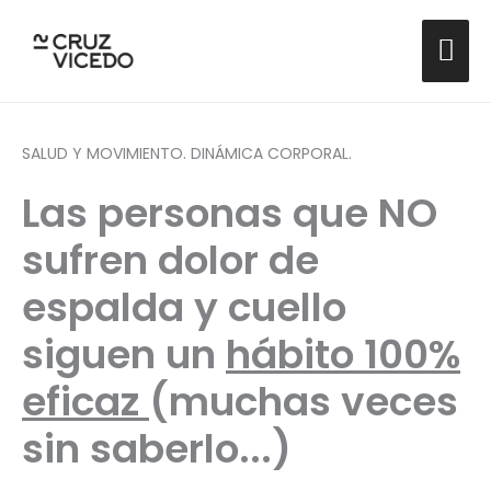
Ir
ME
al
contenido
PRI
SALUD Y MOVIMIENTO. DINÁMICA CORPORAL.
Las personas que NO
sufren dolor de
espalda y cuello
siguen un
hábito 100%
eficaz
(muchas veces
sin saberlo...)