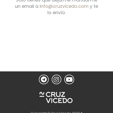
un email a
info@cruzvicedo.com
y te
lo envío.
T
I
Y
e
n
o
l
s
u
e
t
t
g
a
u
r
g
b