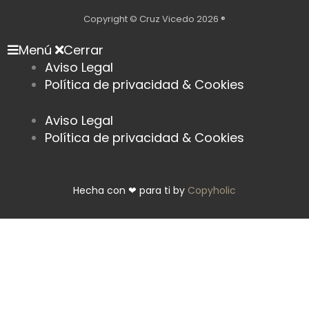
r
g
b
a
r
e
Copyright © Cruz Vicedo 2026 ®
m
a
Menú
Cerrar
m
Aviso Legal
Política de privacidad & Cookies
Aviso Legal
Política de privacidad & Cookies
Hecha con ❤ para ti by
Copyholic