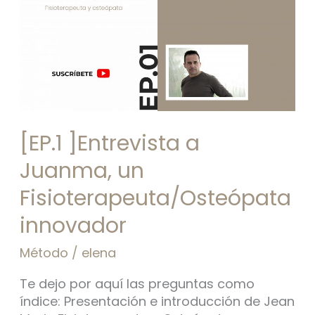
Juanma,
un
Fisioterapeuta/Osteópata
innovador
[EP.1 ]Entrevista a
Juanma, un
Fisioterapeuta/Osteópata
innovador
Método
/
elena
Te dejo por aquí las preguntas como
índice: Presentación e introducción de Jean