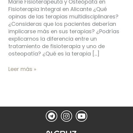
Marie Fisioterapeuta y Osteópata en
Fisioterapia Integral en Alicante ¿Qué
opinas de las terapias multidisciplinares?
¿Consideras que los pacientes deberían
implicarse más en sus terapias? ¿Podrías
explicarnos la diferencia entre un
tratamiento de fisioterapia y uno de
osteopatía? ¿Qué es la terapia […]
Leer más »
T
I
Y
e
n
o
l
s
u