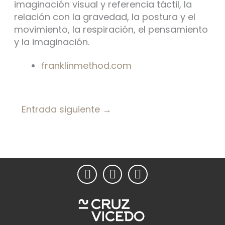
imaginación visual y referencia táctil, la
relación con la gravedad, la postura y el
movimiento, la respiración, el pensamiento
y la imaginación.
franklinmethod.com
Entrada siguiente
→
T
I
Y
e
n
o
l
s
u
e
t
t
g
a
u