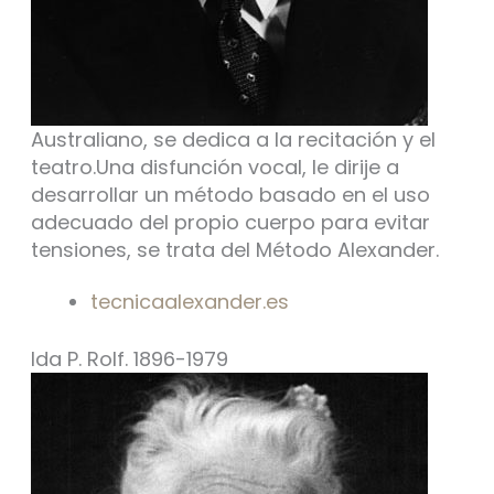
Australiano, se dedica a la recitación y el
teatro.Una disfunción vocal, le dirije a
desarrollar un método basado en el uso
adecuado del propio cuerpo para evitar
tensiones, se trata del Método Alexander.
tecnicaalexander.es
Ida P. Rolf. 1896-1979