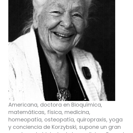
Americana, doctora en Bioquímica,
matemáticas, física, medicina,
homeopatía, osteopatía, quiropraxis, yoga
y conciencia de Korzybski, supone un gran